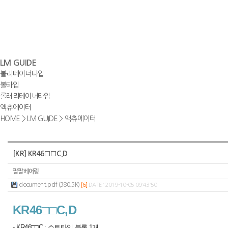
LM GUIDE
볼리테이너타입
볼타입
롤러리테이너타입
액츄에이터
HOME
>
LM GUIDE
>
액츄에이터
[KR] KR46□□C,D
팔팔베어링
document.pdf (380.5K)
[6]
DATE : 2019-10-05 09:43:50
KR46□□C,D
- KR46□□C : 쇼트타입 블록 1개