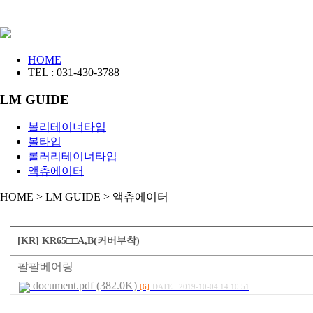
HOME
TEL : 031-430-3788
LM GUIDE
볼리테이너타입
볼타입
롤러리테이너타입
액츄에이터
HOME
>
LM GUIDE
>
액츄에이터
[KR] KR65□□A,B(커버부착)
팔팔베어링
document.pdf (382.0K)
[6]
DATE : 2019-10-04 14:10:51