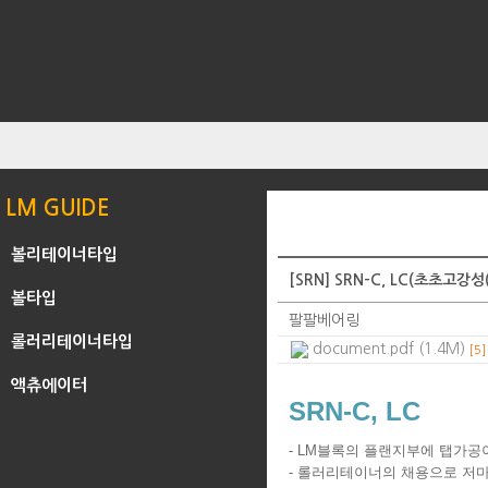
LM GUIDE
볼리테이너타입
[SRN] SRN-C, LC(초초고강성
볼타입
팔팔베어링
롤러리테이너타입
document.pdf (1.4M)
[5]
액츄에이터
SRN-C, LC
- LM블록의 플랜지부에 탭가공
- 롤러리테이너의 채용으로 저